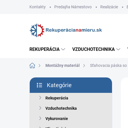
Prejsť
Kontakty
Predajňa Námestovo
Realizácie
na
obsah
REKUPERÁCIA
VZDUCHOTECHNIKA
Domov
Montážny materiál
Sťahovacia páska so
B
ZNA
Kategórie
o
Preskočiť
č
kategórie
n
Rekuperácia
ý
Vzduchotechnika
p
a
Vykurovanie
n