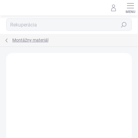
Prejsť
na
obsah
Hľadať
Montážny materiál
ZNAČKA:
SOLVENT