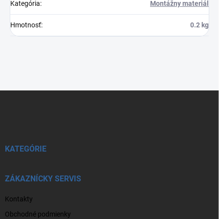
Kategória
:
Montážny materiál
Hmotnosť
:
0.2 kg
Z
á
p
ä
t
i
KATEGÓRIE
e
ZÁKAZNÍCKY SERVIS
Kontakty
Obchodné podmienky