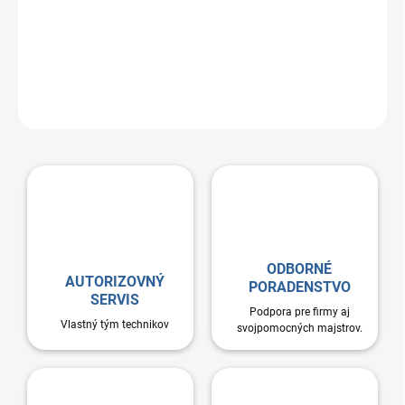
Montážny prvok určený na zavesenie spiro potrubí. Objímka
zaisťuje rýchlu inštaláciu vďaka jednoduchému zaisťovaciemu a
upevňovaciemu systému. Svorka s tesnením zabraňuje prenosu
vibrácií z inštalácie na stavebnú konštrukciu. Montáž na závitovú
tyč M8
ODBORNÉ
AUTORIZOVNÝ
PORADENSTVO
SERVIS
Podpora pre firmy aj
Vlastný tým technikov
svojpomocných majstrov.