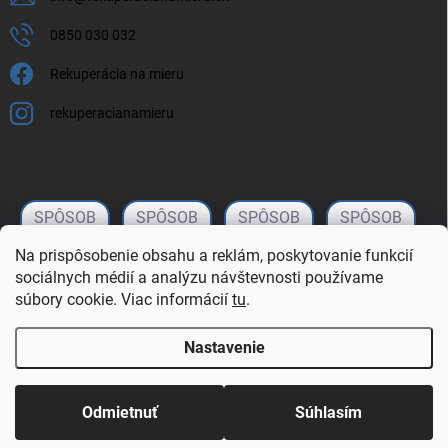
0850 030 032
Rekuperácia na mieru
rekuperacianamieru
Na prispôsobenie obsahu a reklám, poskytovanie funkcií
sociálnych médií a analýzu návštevnosti používame
súbory cookie. Viac informácií
tu
.
Nastavenie
Copyright 2026
rekuperacianamieru.sk
. Všetky práva vyhradené.
Upraviť
nastavenie cookies
Odmietnuť
Súhlasím
Vytvoril Shoptet