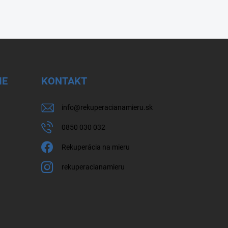
IE
KONTAKT
info
@
rekuperacianamieru.sk
0850 030 032
Rekuperácia na mieru
rekuperacianamieru