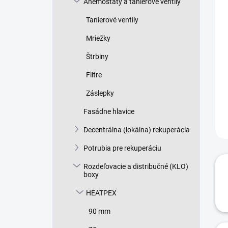
Anemostaty a tanierové ventily
e
l
Tanierové ventily
Mriežky
Štrbiny
Filtre
Záslepky
Fasádne hlavice
Decentrálna (lokálna) rekuperácia
Potrubia pre rekuperáciu
Rozdeľovacie a distribučné (KLO)
boxy
HEATPEX
90 mm