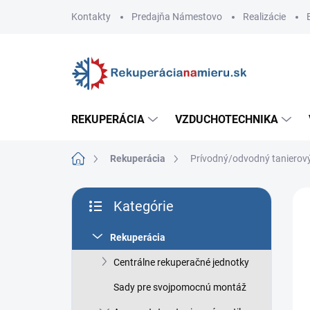
Prejsť
Kontakty
Predajňa Námestovo
Realizácie
na
obsah
REKUPERÁCIA
VZDUCHOTECHNIKA
Domov
Rekuperácia
Prívodný/odvodný taniero
B
Kategórie
o
Preskočiť
č
kategórie
n
Rekuperácia
ý
Centrálne rekuperačné jednotky
p
a
Sady pre svojpomocnú montáž
n