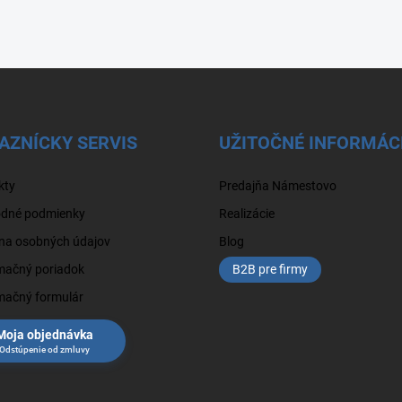
AZNÍCKY SERVIS
UŽITOČNÉ INFORMÁC
kty
Predajňa Námestovo
dné podmienky
Realizácie
na osobných údajov
Blog
mačný poriadok
B2B pre firmy
mačný formulár
Moja objednávka