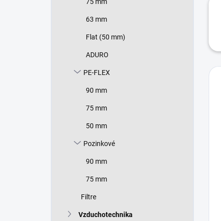
75 mm
63 mm
Flat (50 mm)
ADURO
PE-FLEX
90 mm
75 mm
50 mm
Pozinkové
90 mm
75 mm
Filtre
Vzduchotechnika