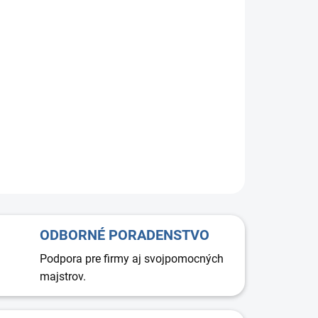
vý ventil 125 mm. Ventil je možné inštalovať vertikálne
orizontálne (na steny, respektíve na stropy). Špeciálny
pre nízku hladinu hluku. Vysoká kvalita. Jednoduchá a
inštalácia.
ODBORNÉ PORADENSTVO
Podpora pre firmy aj svojpomocných
majstrov.