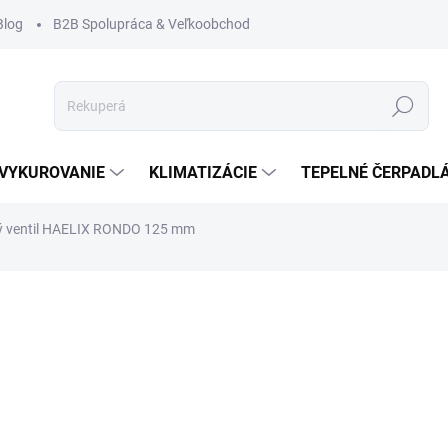
Blog
B2B Spolupráca & Veľkoobchod
Hľadať
VYKUROVANIE
KLIMATIZÁCIE
TEPELNÉ ČERPADL
vý ventil HAELIX RONDO 125 mm
52,
42,52
Jednot
SKLA
cena:
−