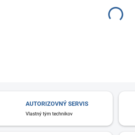
Taniero
alebo h
dizajn 
rýchla 
AUTORIZOVNÝ SERVIS
Vlastný tým technikov