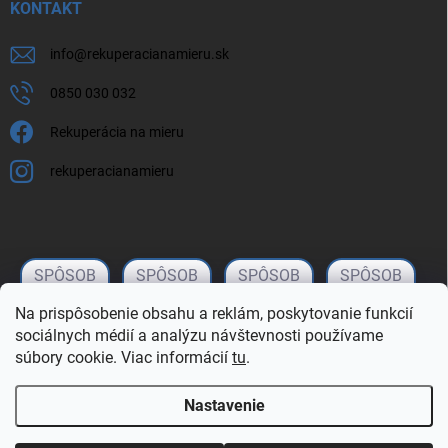
KONTAKT
info
@
rekuperacianamieru.sk
0850 030 032
Rekuperácia na mieru
rekuperacianamieru
Na prispôsobenie obsahu a reklám, poskytovanie funkcií
sociálnych médií a analýzu návštevnosti používame
súbory cookie. Viac informácií
tu
.
Nastavenie
Copyright 2026
rekuperacianamieru.sk
. Všetky práva vyhradené.
Upraviť