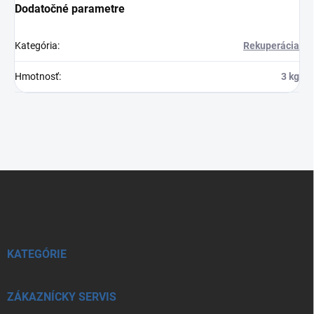
Dodatočné parametre
Kategória
:
Rekuperácia
Hmotnosť
:
3 kg
Z
á
p
ä
t
i
KATEGÓRIE
e
ZÁKAZNÍCKY SERVIS