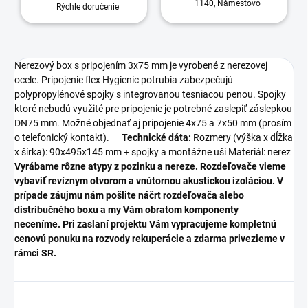
1140, Námestovo
Rýchle doručenie
Nerezový box s pripojením 3x75 mm je vyrobené z nerezovej
ocele. Pripojenie flex Hygienic potrubia zabezpečujú
polypropylénové spojky s integrovanou tesniacou penou. Spojky
ktoré nebudú využité pre pripojenie je potrebné zaslepiť záslepkou
DN75 mm. Možné objednať aj pripojenie 4x75 a 7x50 mm (prosím
o telefonický kontakt).
Technické dáta:
Rozmery (výška x dĺžka
x šírka): 90x495x145 mm + spojky a montážne uši Materiál: nerez
Vyrábame rôzne atypy z pozinku a nereze. Rozdeľovače vieme
vybaviť revíznym otvorom a vnútornou akustickou izoláciou. V
prípade záujmu nám pošlite náčrt rozdeľovača alebo
distribučného boxu a my Vám obratom komponenty
neceníme.
Pri zaslaní projektu Vám vypracujeme kompletnú
cenovú ponuku na rozvody rekuperácie a zdarma privezieme v
rámci SR.