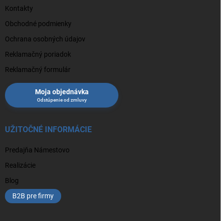
Kontakty
Obchodné podmienky
Ochrana osobných údajov
Reklamačný poriadok
Reklamačný formulár
Moja objednávka
UŽITOČNÉ INFORMÁCIE
Predajňa Námestovo
Realizácie
Blog
B2B pre firmy