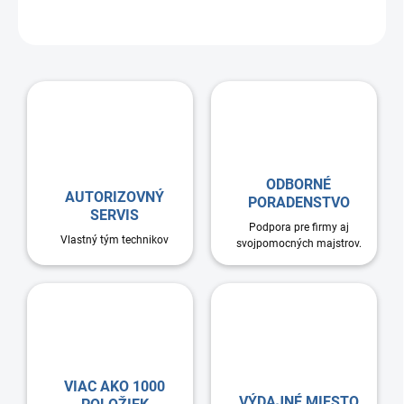
Koncová záslepka Ø 250 v lisovanom vyhotovení bez tesnenia.
ODBORNÉ
AUTORIZOVNÝ
PORADENSTVO
SERVIS
Podpora pre firmy aj
Vlastný tým technikov
svojpomocných majstrov.
VIAC AKO 1000
VÝDAJNÉ MIESTO