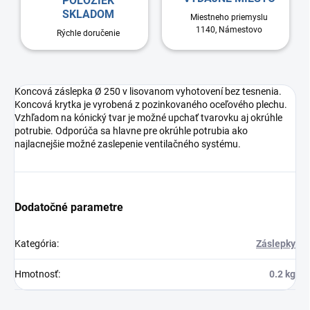
POLOŽIEK
SKLADOM
Miestneho priemyslu
1140, Námestovo
Rýchle doručenie
Koncová záslepka Ø 250 v lisovanom vyhotovení bez tesnenia.
Koncová krytka je vyrobená z pozinkovaného oceľového plechu.
Vzhľadom na kónický tvar je možné upchať tvarovku aj okrúhle
potrubie. Odporúča sa hlavne pre okrúhle potrubia ako
najlacnejšie možné zaslepenie ventilačného systému.
Dodatočné parametre
Kategória
:
Záslepky
Hmotnosť
:
0.2 kg