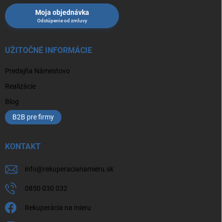
Moja objednávka
UŽITOČNÉ INFORMÁCIE
Predajňa Námestovo
Realizácie
Blog
B2B pre firmy
KONTAKT
info
@
rekuperacianamieru.sk
0850 030 032
Rekuperácia na mieru