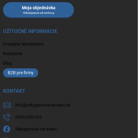
Moja objednávka
UŽITOČNÉ INFORMÁCIE
Predajňa Námestovo
Realizácie
Blog
B2B pre firmy
KONTAKT
info
@
rekuperacianamieru.sk
0850 030 032
Rekuperácia na mieru