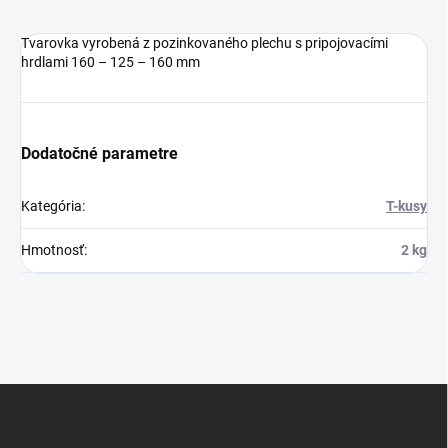
Tvarovka vyrobená z pozinkovaného plechu s pripojovacími
hrdlami 160 – 125 – 160 mm
Dodatočné parametre
Kategória
:
T-kusy
Hmotnosť
:
2 kg
Z
á
p