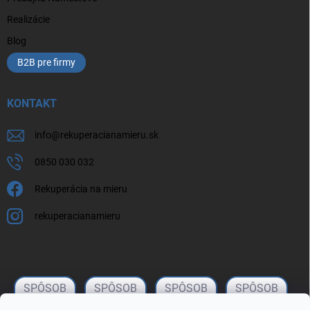
Realizácie
Blog
B2B pre firmy
KONTAKT
info
@
rekuperacianamieru.sk
0850 030 032
Rekuperácia na mieru
rekuperacianamieru