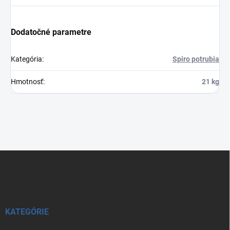
Dodatočné parametre
Kategória
:
Spiro potrubia
Hmotnosť
:
21 kg
Z
á
p
ä
t
i
KATEGÓRIE
e