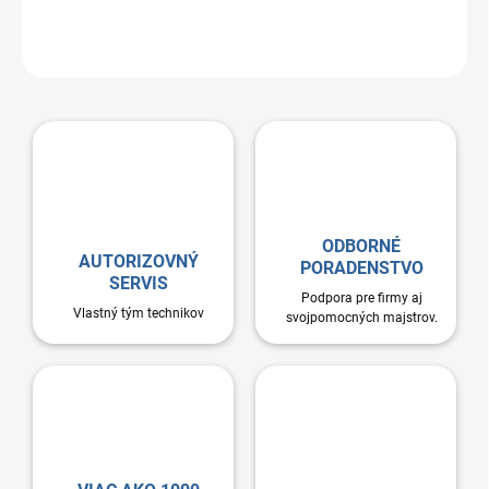
Technické dáta: Materiál: pozinkovaný plech priemer: 315mm
dĺžka: 3m
ODBORNÉ
AUTORIZOVNÝ
PORADENSTVO
SERVIS
Podpora pre firmy aj
Vlastný tým technikov
svojpomocných majstrov.