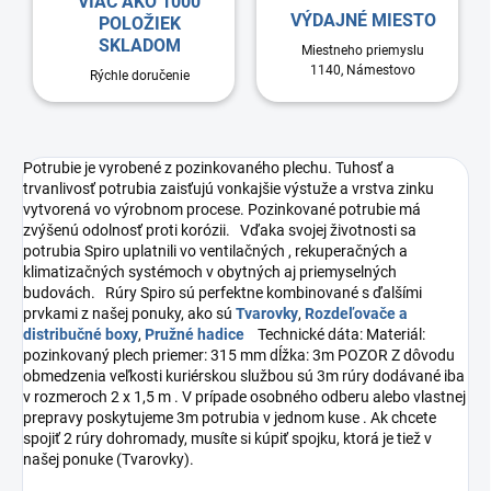
VIAC AKO 1000
VÝDAJNÉ MIESTO
POLOŽIEK
SKLADOM
Miestneho priemyslu
1140, Námestovo
Rýchle doručenie
Potrubie je vyrobené z pozinkovaného plechu. Tuhosť a
trvanlivosť potrubia zaisťujú vonkajšie výstuže a vrstva zinku
vytvorená vo výrobnom procese. Pozinkované potrubie má
zvýšenú odolnosť proti korózii. Vďaka svojej životnosti sa
potrubia Spiro uplatnili vo ventilačných , rekuperačných a
klimatizačných systémoch v obytných aj priemyselných
budovách. Rúry Spiro sú perfektne kombinované s ďalšími
prvkami z našej ponuky, ako sú
Tvarovky
,
Rozdeľovače a
distribučné boxy
,
Pružné hadice
Technické dáta: Materiál:
pozinkovaný plech priemer: 315 mm dĺžka: 3m POZOR Z dôvodu
obmedzenia veľkosti kuriérskou službou sú 3m rúry dodávané iba
v rozmeroch 2 x 1,5 m . V prípade osobného odberu alebo vlastnej
prepravy poskytujeme 3m potrubia v jednom kuse . Ak chcete
spojiť 2 rúry dohromady, musíte si kúpiť spojku, ktorá je tiež v
našej ponuke (Tvarovky).