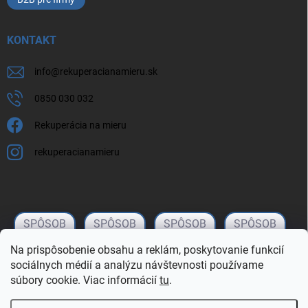
KONTAKT
info
@
rekuperacianamieru.sk
0850 030 032
Rekuperácia na mieru
rekuperacianamieru
Na prispôsobenie obsahu a reklám, poskytovanie funkcií
sociálnych médií a analýzu návštevnosti používame
súbory cookie. Viac informácií
tu
.