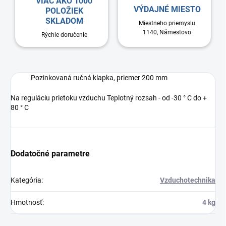
VIAC AKO 1000
VÝDAJNÉ MIESTO
POLOŽIEK
SKLADOM
Miestneho priemyslu
1140, Námestovo
Rýchle doručenie
Pozinkovaná ručná klapka, priemer 200 mm
Na reguláciu prietoku vzduchu Teplotný rozsah - od -30 ° C do +
80 ° C
Dodatočné parametre
Kategória
:
Vzduchotechnika
Hmotnosť
:
4 kg