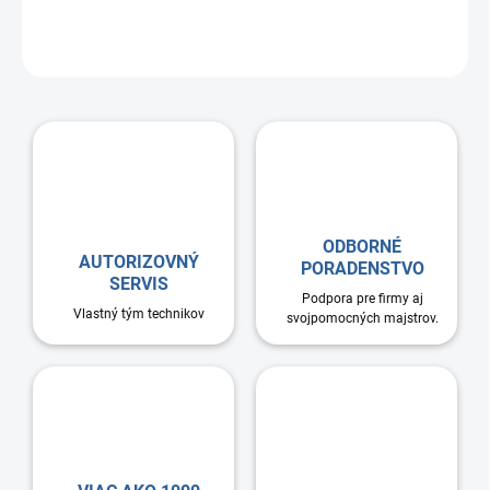
Pozinkovaná ručná klapka, priemer 200 mm Na reguláciu prietoku
vzduchu
ODBORNÉ
AUTORIZOVNÝ
PORADENSTVO
SERVIS
Podpora pre firmy aj
Vlastný tým technikov
svojpomocných majstrov.