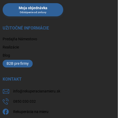
Moja objednávka
UŽITOČNÉ INFORMÁCIE
Predajňa Námestovo
Realizácie
Blog
B2B pre firmy
KONTAKT
info
@
rekuperacianamieru.sk
0850 030 032
Rekuperácia na mieru