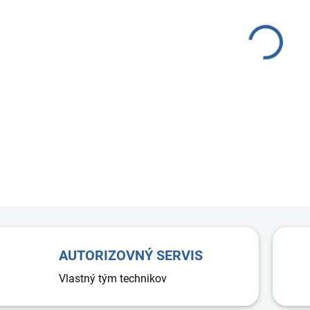
−
Precho
jednod
obchád
ventil
vzduch
možnos
optimál
AUTORIZOVNÝ SERVIS
Vlastný tým technikov