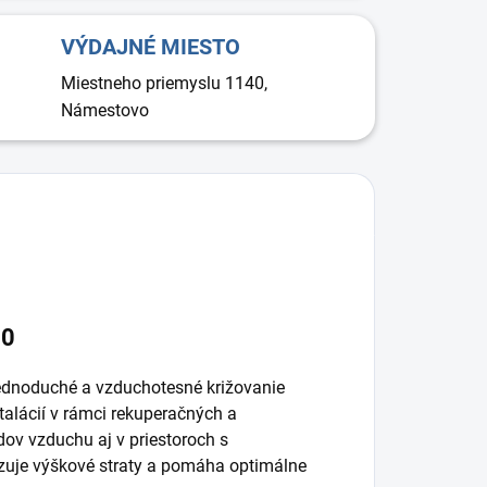
VÝDAJNÉ MIESTO
Miestneho priemyslu 1140,
Námestovo
00
ednoduché a vzduchotesné križovanie
talácií v rámci rekuperačných a
dov vzduchu aj v priestoroch s
je výškové straty a pomáha optimálne