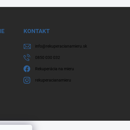
IE
KONTAKT
info
@
rekuperacianamieru.sk
0850 030 032
Rekuperácia na mieru
rekuperacianamieru