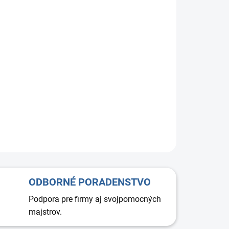
+
Pridať do košíka
dka plochých potrubí ARIA FLAT 500 je určená na
uché a vzduchotesné križovanie plochých potrubí alebo
zanie iných technických inštalácií v rámci rekuperačných a
ačných systémov. Umožňuje efektívne riešenie rozvodov
u aj v priestoroch s obmedzenými montážnymi
ťami, pričom minimalizuje výškové straty a pomáha
ne využiť dostupný priestor.
ODBORNÉ PORADENSTVO
Podpora pre firmy aj svojpomocných
majstrov.