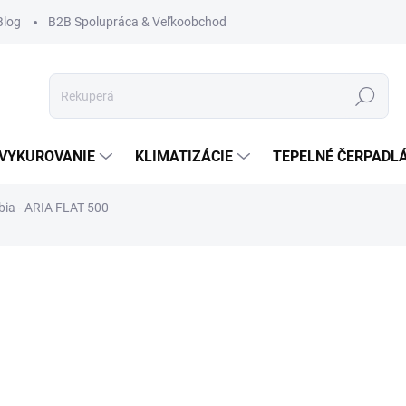
Blog
B2B Spolupráca & Veľkoobchod
Hľadať
VYKUROVANIE
KLIMATIZÁCIE
TEPELNÉ ČERPADL
bia - ARIA FLAT 500
ČKA:
HEATPEX
58,
47,72
Jednot
SKLA
cena: