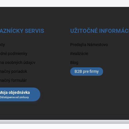
AZNÍCKY SERVIS
UŽITOČNÉ INFORMÁC
kty
Predajňa Námestovo
dné podmienky
Realizácie
na osobných údajov
Blog
mačný poriadok
B2B pre firmy
mačný formulár
Moja objednávka