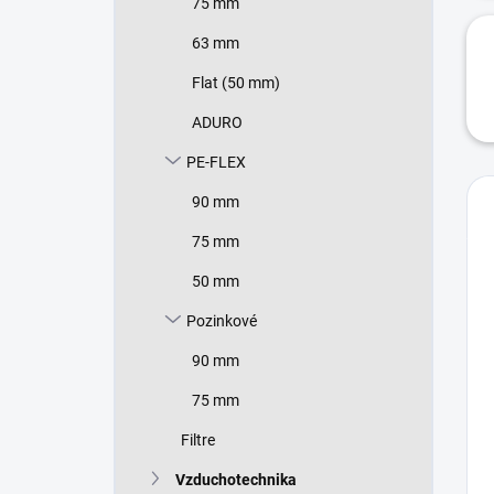
75 mm
63 mm
Flat (50 mm)
ADURO
PE-FLEX
90 mm
75 mm
50 mm
Pozinkové
90 mm
75 mm
Filtre
Vzduchotechnika