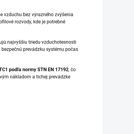
ie vzduchu bez výrazného zvýšenia
filové rozvody, kde je potrebné
ujú najvyššiu triedu vzduchotesnosti
 a bezpečnú prevádzku systému počas
TC1 podľa normy STN EN 17192
, čo
zkovým nákladom a tichej prevádzke