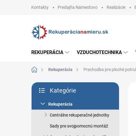
Prejsť
Kontakty
Predajňa Námestovo
Realizácie
na
obsah
REKUPERÁCIA
VZDUCHOTECHNIKA
Domov
Rekuperácia
Prechodka pre ploché potru
B
ZNA
Kategórie
o
Preskočiť
č
kategórie
n
Rekuperácia
ý
Centrálne rekuperačné jednotky
p
a
Sady pre svojpomocnú montáž
n