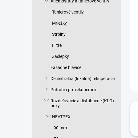
Anemostaty a tanierové ventily
e
l
Tanierové ventily
Mriežky
Štrbiny
Filtre
Záslepky
Fasádne hlavice
Decentrálna (lokálna) rekuperácia
Potrubia pre rekuperáciu
Rozdeľovacie a distribučné (KLO)
boxy
HEATPEX
90 mm