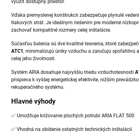
využiť dostupný priestor.
Vďaka premyslenej konštrukcii zabezpečuje plynulé veden
tlakových strát. Je ideálnym riešením pre moderné nízkopro
zachovať kompaktné rozmery celej inštalácie.
Súčasťou balenia sú dve kvalitné tesnenia, ktoré zabezpeč
ATC1
, minimalizujú úniky vzduchu a zaručujú spoľahlivú
celej jeho životnosti.
Systém ARIA dosahuje najvyššiu triedu vzduchotesnosti
A
prispieva k vyššej energetickej efektivite, nižším prevád
rekuperačného systému.
Hlavné výhody
✅ Umožňuje križovanie plochých potrubí ARIA FLAT 500
✅ Vhodná na obídenie ostatných technických inštalácií