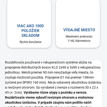
VIAC AKO 1000
VÝDAJNÉ MIESTO
POLOŽIEK
SKLADOM
Miestneho priemyslu
1140, Námestovo
Rýchle doručenie
Rozdeľovače používané v rekuperačnom systéme slúžia na
prepojenie distribučných boxov KLO 2x90 a 3x90 s rekuperačnou
jednotkou. Menší priemer 90 mm nevyžaduje veľa miesta, čo
zvyšuje možnosti použitia. Pripojenie D1 má priemer 158mm
(určené pre SPIRO 160 mm). Nie je vybavený akustickou izoláciou
a revíznym otvorom. Sú vyrobené z nereze s rozmermi 30 x 22 x
45 (+- 2cm).
Vyrábame rôzne atypy z pozinku a nereze.
Rozdeľovače vieme vybaviť revíznym otvorom a vnútornou
akustickou izoláciou. V prípade záujmu nám pošlite náčrt