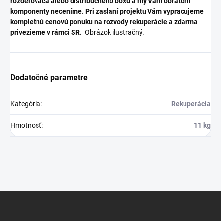
rozdeľovača alebo distribučného boxu a my Vám obratom
komponenty neceníme.
Pri zaslaní projektu Vám vypracujeme
kompletnú cenovú ponuku na rozvody rekuperácie a zdarma
privezieme v rámci SR.
Obrázok ilustračný.
Dodatočné parametre
Kategória
:
Rekuperácia
Hmotnosť
:
11 kg
Z
á
p