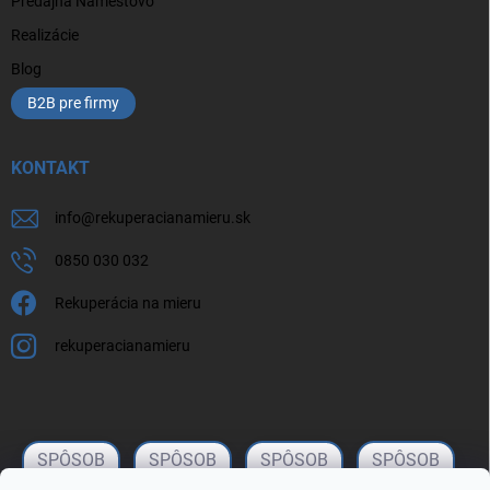
Predajňa Námestovo
Realizácie
Blog
B2B pre firmy
KONTAKT
info
@
rekuperacianamieru.sk
0850 030 032
Rekuperácia na mieru
rekuperacianamieru