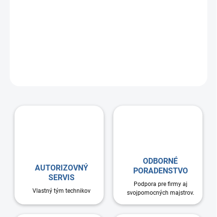
Vyrábame rôzne atypy z pozinku a nereze. Rozdeľovače vieme
vybaviť revíznym otvorom a vnútornou akustickou izoláciou. V
prípade záujmu nám pošlite náčrt rozdeľovača alebo
distribučného boxu a my Vám obratom komponenty
neceníme.
Pri zaslaní projektu Vám vypracujeme kompletnú
cenovú ponuku na rozvody rekuperácie a zdarma privezieme v
rámci SR.
ODBORNÉ
AUTORIZOVNÝ
PORADENSTVO
SERVIS
Podpora pre firmy aj
Vlastný tým technikov
svojpomocných majstrov.