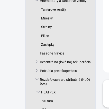
Anemostaty a tanierové ventily
e
l
Tanierové ventily
Mriežky
Štrbiny
Filtre
Záslepky
Fasádne hlavice
Decentrálna (lokálna) rekuperácia
Potrubia pre rekuperáciu
Rozdeľovacie a distribučné (KLO)
boxy
HEATPEX
90 mm