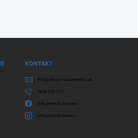
IE
KONTAKT
info
@
rekuperacianamieru.sk
0850 030 032
Rekuperácia na mieru
rekuperacianamieru