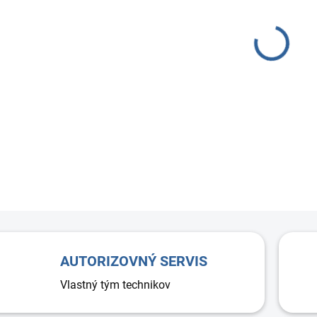
−
Taniero
alebo h
dizajn 
rýchla 
AUTORIZOVNÝ SERVIS
Vlastný tým technikov