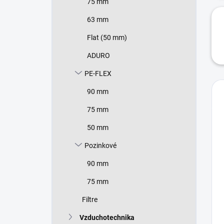
75 mm
63 mm
Flat (50 mm)
ADURO
PE-FLEX
90 mm
75 mm
50 mm
Pozinkové
90 mm
75 mm
Filtre
Vzduchotechnika