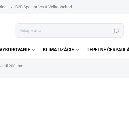
Blog
B2B Spolupráca & Veľkoobchod
Hľadať
VYKUROVANIE
KLIMATIZÁCIE
TEPELNÉ ČERPADL
ventil 200 mm
ČKA:
SOLVENT
9,8
7,97 
Jednot
NA EX
cena: