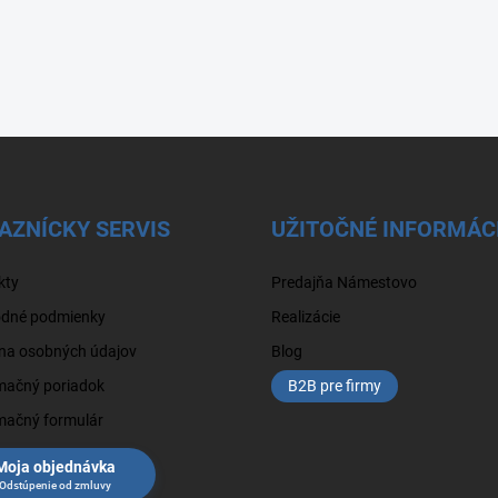
AZNÍCKY SERVIS
UŽITOČNÉ INFORMÁC
kty
Predajňa Námestovo
dné podmienky
Realizácie
na osobných údajov
Blog
mačný poriadok
B2B pre firmy
mačný formulár
Moja objednávka