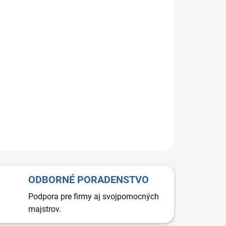
+
Pridať do košíka
vý ventil 200 mm. Ventil je možné inštalovať vertikálne
orizontálne (na steny, respektíve na stropy). Špeciálny
pre nízku hladinu hluku. Vysoká kvalita. Jednoduchá a
inštalácia.
ODBORNÉ PORADENSTVO
Podpora pre firmy aj svojpomocných
majstrov.