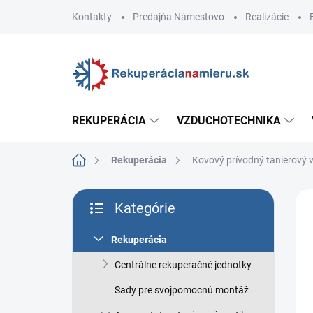
Prejsť
Kontakty
Predajňa Námestovo
Realizácie
na
obsah
REKUPERÁCIA
VZDUCHOTECHNIKA
Domov
Rekuperácia
Kovový prívodný tanierový 
B
ZNA
Kategórie
o
Preskočiť
č
kategórie
n
Rekuperácia
ý
Centrálne rekuperačné jednotky
p
a
Sady pre svojpomocnú montáž
n