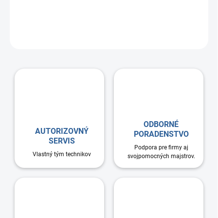
Kovové SPIRO koleno okrúhle je určená na spájanie kruhových
ventilačných potrubí alebo komponentov. Montáž kolena je
jednoduchá, bez použitia náradia. Koleno sa jednoducho nasunie.
ODBORNÉ
AUTORIZOVNÝ
PORADENSTVO
SERVIS
Podpora pre firmy aj
Vlastný tým technikov
svojpomocných majstrov.