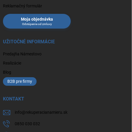
Reklamačný formulár
Moja objednávka
UŽITOČNÉ INFORMÁCIE
Predajňa Námestovo
Realizácie
Blog
B2B pre firmy
KONTAKT
info
@
rekuperacianamieru.sk
0850 030 032