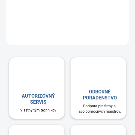
Ohybné flex potrubie pre vetranie a rekuperáciu HEATPEX ARIA
UltraFresh 63mm (50m) patrí medzi najkvalitnejšie na našom
trhu. Potrubie má najhladší vnútorný povrch, čo eliminuje
zachytávanie prachu a nečistôt.
ODBORNÉ
AUTORIZOVNÝ
PORADENSTVO
SERVIS
Podpora pre firmy aj
Vlastný tým technikov
svojpomocných majstrov.