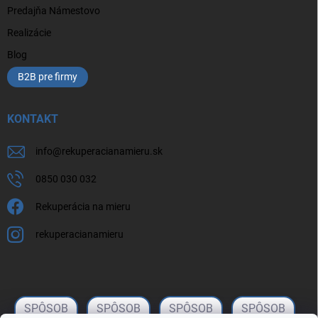
Predajňa Námestovo
Realizácie
Blog
B2B pre firmy
KONTAKT
info
@
rekuperacianamieru.sk
0850 030 032
Rekuperácia na mieru
rekuperacianamieru