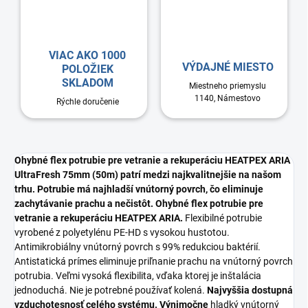
VIAC AKO 1000
VÝDAJNÉ MIESTO
POLOŽIEK
SKLADOM
Miestneho priemyslu
1140, Námestovo
Rýchle doručenie
Ohybné flex potrubie pre vetranie a rekuperáciu HEATPEX ARIA
UltraFresh 75mm (50m) patrí medzi najkvalitnejšie na našom
trhu. Potrubie má najhladší vnútorný povrch, čo eliminuje
zachytávanie prachu a nečistôt.
Ohybné flex potrubie pre
vetranie a rekuperáciu HEATPEX ARIA.
Flexibilné potrubie
vyrobené z polyetylénu PE-HD s vysokou hustotou.
Antimikrobiálny vnútorný povrch s 99% redukciou baktérií.
Antistatická prímes eliminuje priľnanie prachu na vnútorný povrch
potrubia. Veľmi vysoká flexibilita, vďaka ktorej je inštalácia
jednoduchá. Nie je potrebné používať kolená.
Najvyššia dostupná
vzduchotesnosť celého systému.
Výnimočne
hladký vnútorný