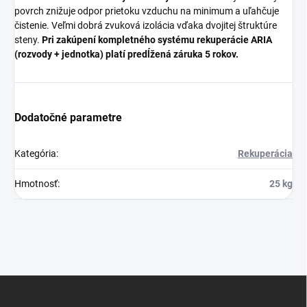
povrch znižuje odpor prietoku vzduchu na minimum a uľahčuje
čistenie. Veľmi dobrá zvuková izolácia vďaka dvojitej štruktúre
steny.
Pri zakúpení kompletného systému rekuperácie ARIA
(rozvody + jednotka) platí predĺžená záruka 5 rokov.
Dodatočné parametre
Kategória
:
Rekuperácia
Hmotnosť
:
25 kg
Z
á