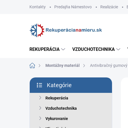
Prejsť
Kontakty
Predajňa Námestovo
Realizácie
na
obsah
REKUPERÁCIA
VZDUCHOTECHNIKA
Domov
Montážny materiál
Antivibračný gumový 
B
Kategórie
o
Preskočiť
č
kategórie
n
Rekuperácia
ý
Vzduchotechnika
p
a
Vykurovanie
n