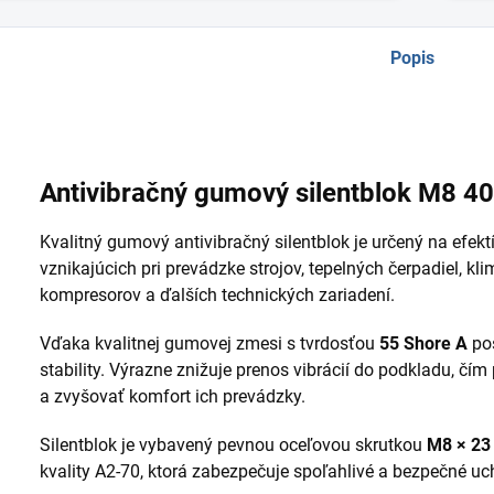
Popis
Antivibračný gumový silentblok M8 4
Kvalitný gumový antivibračný silentblok je určený na efektí
vznikajúcich pri prevádzke strojov, tepelných čerpadiel, kli
kompresorov a ďalších technických zariadení.
Vďaka kvalitnej gumovej zmesi s tvrdosťou
55 Shore A
pos
stability. Výrazne znižuje prenos vibrácií do podkladu, čí
a zvyšovať komfort ich prevádzky.
Silentblok je vybavený pevnou oceľovou skrutkou
M8 × 2
kvality A2-70, ktorá zabezpečuje spoľahlivé a bezpečné uc