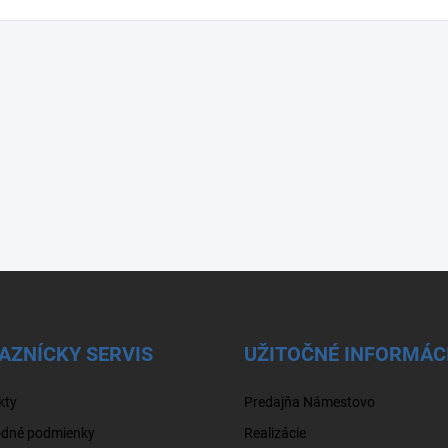
AZNÍCKY SERVIS
UŽITOČNÉ INFORMÁC
kty
Predajňa Námestovo
dné podmienky
Realizácie