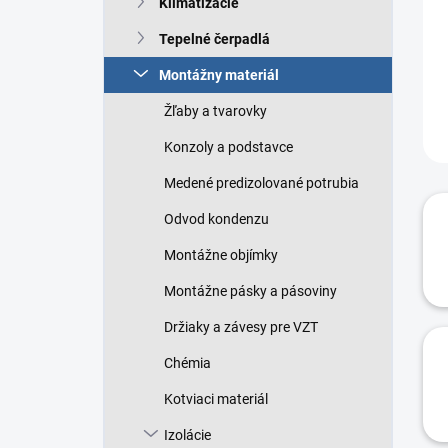
Klimatizácie
e
l
Tepelné čerpadlá
Montážny materiál
Žľaby a tvarovky
Konzoly a podstavce
Medené predizolované potrubia
Odvod kondenzu
Montážne objímky
Montážne pásky a pásoviny
Držiaky a závesy pre VZT
Chémia
Kotviaci materiál
Izolácie