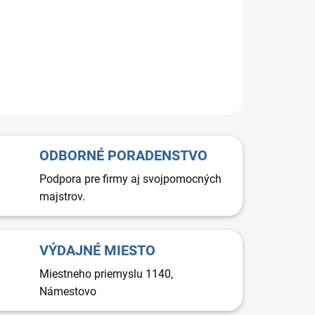
blok je vybavený pevnou oceľovou skrutkou
M8 × 23 mm
z
álu ST37 so závitom kvality A2-70, ktorá zabezpečuje
livé a bezpečné uchytenie.
ODBORNÉ PORADENSTVO
Podpora pre firmy aj svojpomocných
majstrov.
VÝDAJNÉ MIESTO
Miestneho priemyslu 1140,
Námestovo