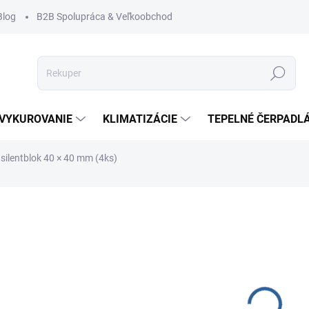
Blog
B2B Spolupráca & Veľkoobchod
Hľadať
VYKUROVANIE
KLIMATIZÁCIE
TEPELNÉ ČERPADL
silentblok 40 × 40 mm (4ks)
14,
12,11
Jednot
SKLA
cena:
−