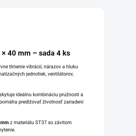
0 × 40 mm – sada 4 ks
vne tlmenie vibrácií, nárazov a hluku
matizačných jednotiek, ventilátorov,
kytuje ideálnu kombináciu pružnosti a
m pomáha predlžovať životnosť zariadení
3 mm
z materiálu ST37 so závitom
hytenie.