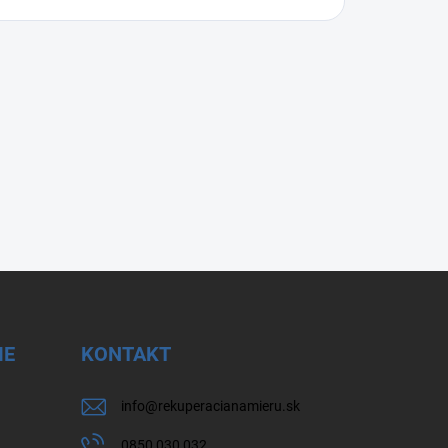
IE
KONTAKT
info
@
rekuperacianamieru.sk
0850 030 032