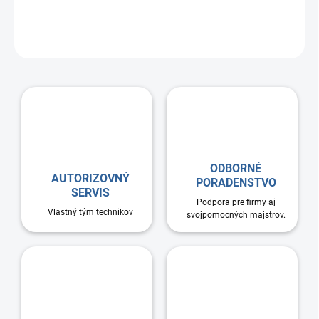
EPS peny s prídavkom grafitu účinne minimalizuje tepelné straty a
zabraňuje vzniku kondenzácie, čím prispieva k vyššej energetickej
efektivite celého ventilačného systému.
ODBORNÉ
AUTORIZOVNÝ
PORADENSTVO
SERVIS
Podpora pre firmy aj
Vlastný tým technikov
svojpomocných majstrov.