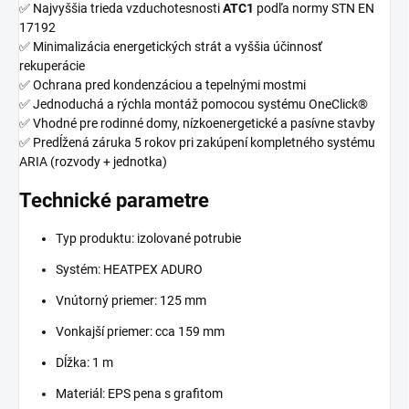
✅ Najvyššia trieda vzduchotesnosti
ATC1
podľa normy STN EN
17192
✅ Minimalizácia energetických strát a vyššia účinnosť
rekuperácie
✅ Ochrana pred kondenzáciou a tepelnými mostmi
✅ Jednoduchá a rýchla montáž pomocou systému OneClick®
✅ Vhodné pre rodinné domy, nízkoenergetické a pasívne stavby
✅ Predĺžená záruka 5 rokov pri zakúpení kompletného systému
ARIA (rozvody + jednotka)
Technické parametre
Typ produktu: izolované potrubie
Systém: HEATPEX ADURO
Vnútorný priemer: 125 mm
Vonkajší priemer: cca 159 mm
Dĺžka: 1 m
Materiál: EPS pena s grafitom