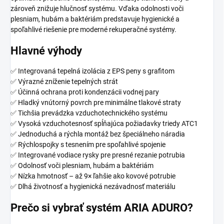
zároveň znižuje hlučnosť systému. Vďaka odolnosti voči
plesniam, hubám a baktériám predstavuje hygienické a
spoľahlivé riešenie pre moderné rekuperačné systémy.
Hlavné výhody
✅ Integrovaná tepelná izolácia z EPS peny s grafitom
✅ Výrazné zníženie tepelných strát
✅ Účinná ochrana proti kondenzácii vodnej pary
✅ Hladký vnútorný povrch pre minimálne tlakové straty
✅ Tichšia prevádzka vzduchotechnického systému
✅ Vysoká vzduchotesnosť spĺňajúca požiadavky triedy ATC1
✅ Jednoduchá a rýchla montáž bez špeciálneho náradia
✅ Rýchlospojky s tesnením pre spoľahlivé spojenie
✅ Integrované vodiace rysky pre presné rezanie potrubia
✅ Odolnosť voči plesniam, hubám a baktériám
✅ Nízka hmotnosť – až 9× ľahšie ako kovové potrubie
✅ Dlhá životnosť a hygienická nezávadnosť materiálu
Prečo si vybrať systém ARIA ADURO?