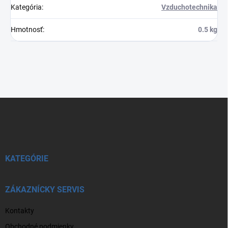
Kategória
:
Vzduchotechnika
Hmotnosť
:
0.5 kg
Z
á
p
ä
t
i
KATEGÓRIE
e
ZÁKAZNÍCKY SERVIS
Kontakty
Obchodné podmienky