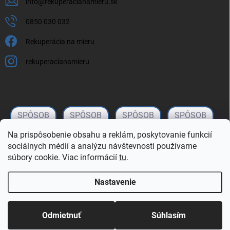
info
@
rekuperacianamieru.sk
0850 030 032
Rekuperácia na mieru
rekuperacianamieru
Na prispôsobenie obsahu a reklám, poskytovanie funkcií
sociálnych médií a analýzu návštevnosti používame
súbory cookie. Viac informácií
tu
.
Nastavenie
Copyright 2026
rekuperacianamieru.sk
. Všetky práva vyhradené.
Upraviť
nastavenie cookies
Odmietnuť
Súhlasím
Vytvoril Shoptet