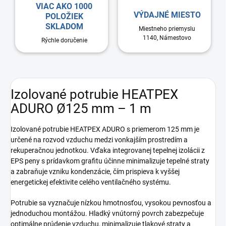
VIAC AKO 1000
VÝDAJNÉ MIESTO
POLOŽIEK
SKLADOM
Miestneho priemyslu
1140, Námestovo
Rýchle doručenie
Izolované potrubie HEATPEX
ADURO Ø125 mm – 1 m
Izolované potrubie HEATPEX ADURO s priemerom 125 mm je
určené na rozvod vzduchu medzi vonkajším prostredím a
rekuperačnou jednotkou. Vďaka integrovanej tepelnej izolácii z
EPS peny s prídavkom grafitu účinne minimalizuje tepelné straty
a zabraňuje vzniku kondenzácie, čím prispieva k vyššej
energetickej efektivite celého ventilačného systému.
Potrubie sa vyznačuje nízkou hmotnosťou, vysokou pevnosťou a
jednoduchou montážou. Hladký vnútorný povrch zabezpečuje
optimálne prúdenie vzduchu, minimalizuje tlakové straty a